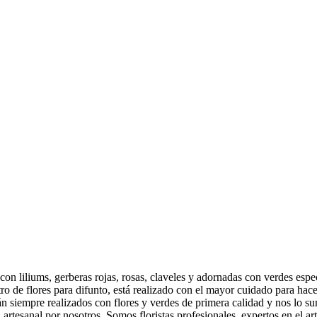
con liliums, gerberas rojas, rosas, claveles y adornadas con verdes esp
tro de flores para difunto, está realizado con el mayor cuidado para hace
n siempre realizados con flores y verdes de primera calidad y nos lo s
artesanal por nosotros. Somos floristas profesionales, expertos en el arte