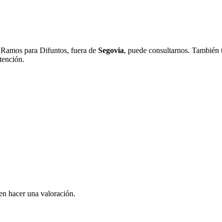
o Ramos para Difuntos, fuera de
Segovia
, puede consultarnos. También
tención.
en hacer una valoración.