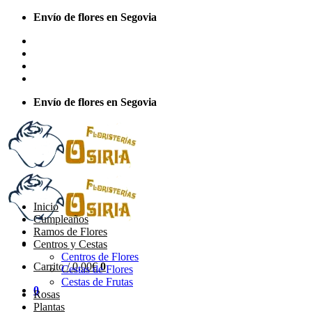
Saltar
Envío de flores en Segovia
al
Sobre Nosotros
contenido
Envios Nacionales
Envíos Internacionales
Contacto
Envío de flores en Segovia
Inicio
Cumpleaños
Ramos de Flores
Centros y Cestas
Centros de Flores
Carrito /
0,00
€
0
Cestas de Flores
Cestas de Frutas
0
Rosas
Plantas