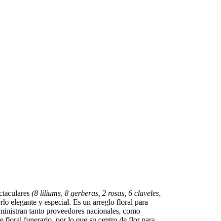
ectaculares
(8 liliums, 8 gerberas, 2 rosas, 6 claveles,
rlo elegante y especial. Es un arreglo floral para
uministran tanto proveedores nacionales, como
 floral funerario, por lo que su centro de flor para