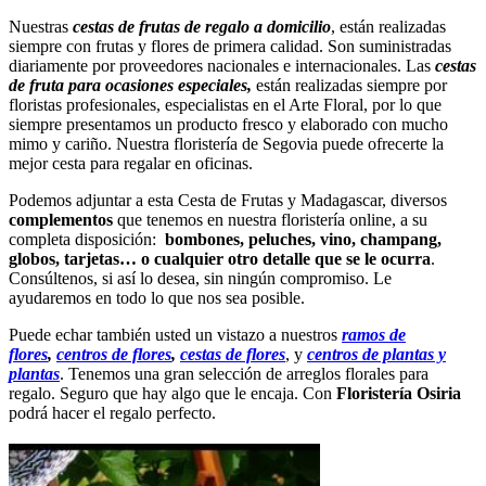
Nuestras
cestas de frutas de regalo a domicilio
,
están realizadas
siempre con frutas y flores de primera calidad. Son suministradas
diariamente por proveedores nacionales e internacionales. Las
cestas
de fruta para ocasiones especiales,
están realizadas siempre por
floristas profesionales, especialistas en el Arte Floral, por lo que
siempre presentamos un producto fresco y elaborado con mucho
mimo y cariño. Nuestra floristería de Segovia puede ofrecerte la
mejor cesta para regalar en oficinas.
Podemos adjuntar a esta Cesta de Frutas y Madagascar, diversos
complementos
que tenemos en nuestra floristería online, a su
completa disposición:
bombones, peluches, vino, champang,
globos, tarjetas… o cualquier otro detalle que s
e le ocurra
.
Consúltenos, si así lo desea, sin ningún compromiso. Le
ayudaremos en todo lo que nos sea posible.
Puede echar también usted un vistazo a nuestros
ramos de
flores
,
centros de flores
,
cestas de flores
, y
centros de plantas y
plantas
. Tenemos una gran selección de arreglos florales para
regalo. Seguro que hay algo que le encaja. Con
Floristería Osiria
podrá hacer el regalo perfecto.