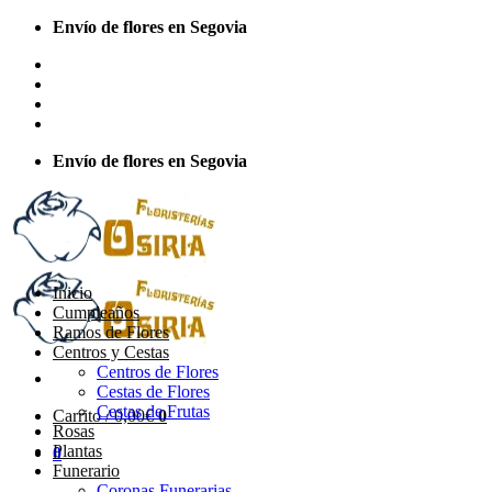
Saltar
Envío de flores en Segovia
al
Sobre Nosotros
contenido
Envios Nacionales
Envíos Internacionales
Contacto
Envío de flores en Segovia
Inicio
Cumpleaños
Ramos de Flores
Centros y Cestas
Centros de Flores
Cestas de Flores
Cestas de Frutas
Carrito /
0,00
€
0
Rosas
Plantas
0
Funerario
Coronas Funerarias