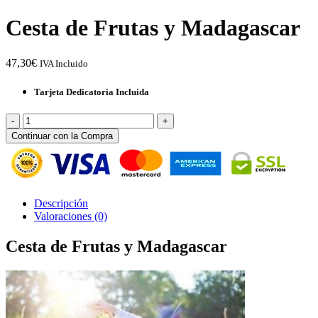
Cesta de Frutas y Madagascar
47,30
€
IVA Incluido
Tarjeta Dedicatoria Incluida
Cesta
de
Continuar con la Compra
Frutas
y
Madagascar
cantidad
Descripción
Valoraciones (0)
Cesta de Frutas y Madagascar