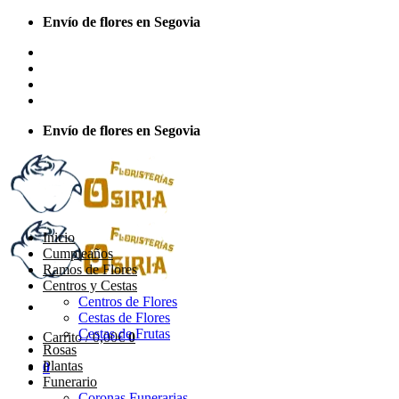
Saltar
Envío de flores en Segovia
al
Sobre Nosotros
contenido
Envios Nacionales
Envíos Internacionales
Contacto
Envío de flores en Segovia
Inicio
Cumpleaños
Ramos de Flores
Centros y Cestas
Centros de Flores
Cestas de Flores
Cestas de Frutas
Carrito /
0,00
€
0
Rosas
Plantas
0
Funerario
Coronas Funerarias