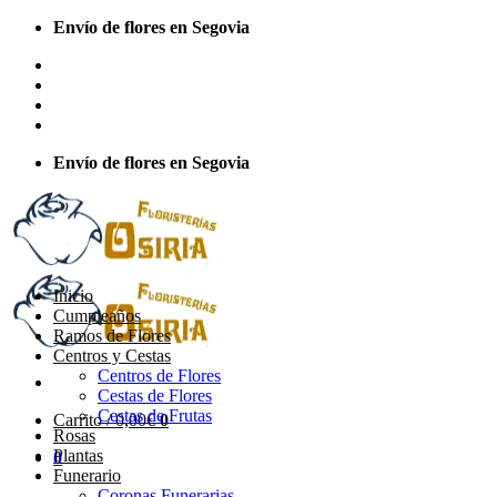
Saltar
Envío de flores en Segovia
al
Sobre Nosotros
contenido
Envios Nacionales
Envíos Internacionales
Contacto
Envío de flores en Segovia
Inicio
Cumpleaños
Ramos de Flores
Centros y Cestas
Centros de Flores
Cestas de Flores
Cestas de Frutas
Carrito /
0,00
€
0
Rosas
Plantas
0
Funerario
Coronas Funerarias